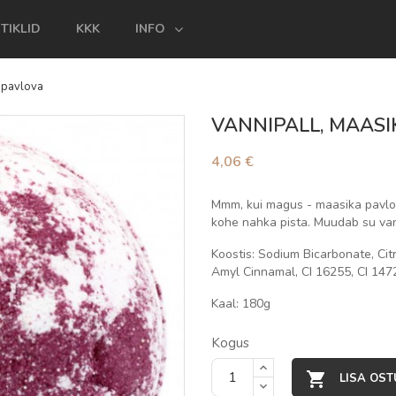
TIKLID
KKK
INFO
 pavlova
VANNIPALL, MAASI
4,06 €
Mmm, kui magus - maasika pavlov
kohe nahka pista. Muudab su van
Koostis: Sodium Bicarbonate, Cit
Amyl Cinnamal, CI 16255, CI 147
Kaal: 180g
Kogus

LISA OST