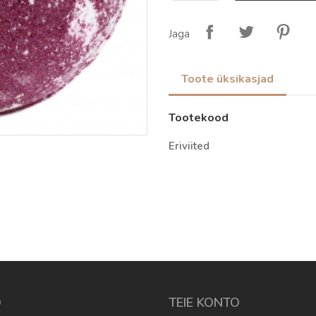
Jaga
Toote üksikasjad
Tootekood
Eriviited
O
TEIE KONTO