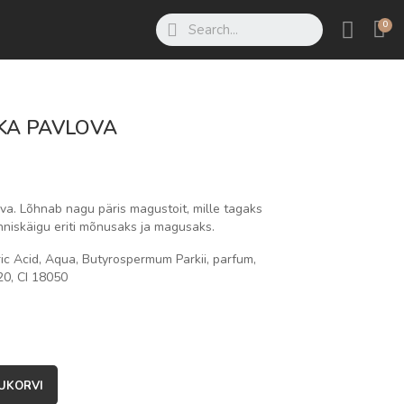
KA PAVLOVA
a. Lõhnab nagu päris magustoit, mille tagaks
niskäigu eriti mõnusaks ja magusaks.
ric Acid, Aqua, Butyrospermum Parkii, parfum,
20, CI 18050
UKORVI