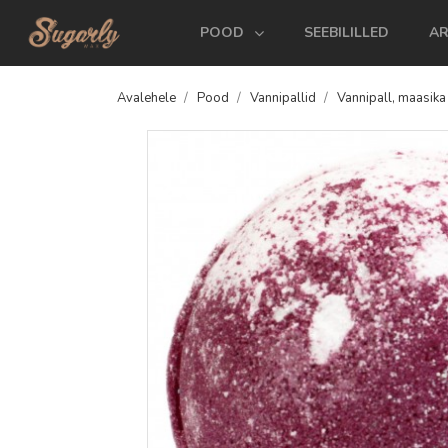
POOD
SEEBILILLED
AR
Avalehele
Pood
Vannipallid
Vannipall, maasika