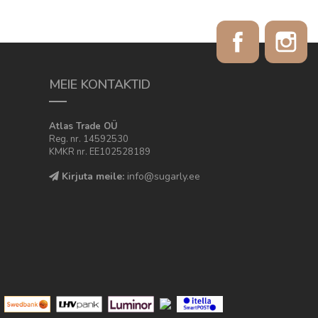
Facebook
In
MEIE KONTAKTID
Atlas Trade OÜ
Reg. nr. 14592530
KMKR nr. EE102528189
Kirjuta meile:
info@sugarly.ee