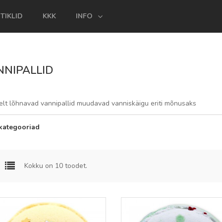
TIKLID
KKK
INFO
NNIPALLID
selt lõhnavad vannipallid muudavad vanniskäigu eriti mõnusaks
kategooriad
Kokku on 10 toodet.