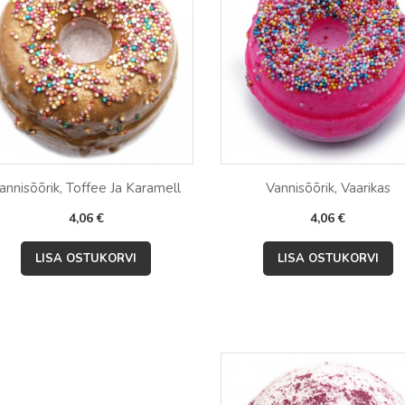
annisõõrik, Toffee Ja Karamell
Vannisõõrik, Vaarikas
Hind
Hind
4,06 €
4,06 €


Kiirvaade
Kiirvaade
LISA OSTUKORVI
LISA OSTUKORVI