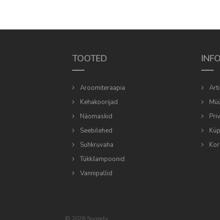
TOOTED
INF
Aroomiteraapia
Arti
Kehakoorijad
Müü
Näomaskid
Pri
Seebilehed
Küps
Suhkruvaha
Kor
Tükkšampoonid
Vannipallid
© 2026 Sugarly