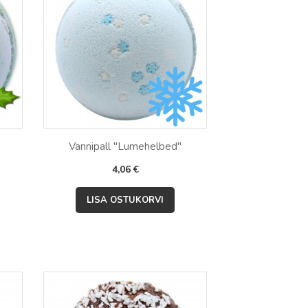
Vannipall "Lumehelbed"
Hind
4,06 €

Kiirvaade
LISA OSTUKORVI