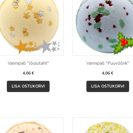
Vannipall "Jõulutäht"
Vannipall "Puuvõõrik"
Hind
Hind
4,06 €
4,06 €


Kiirvaade
Kiirvaade
LISA OSTUKORVI
LISA OSTUKORVI