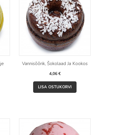
je
Vannisõõrik, Šokolaad Ja Kookos
Hind
4,06 €

Kiirvaade
LISA OSTUKORVI