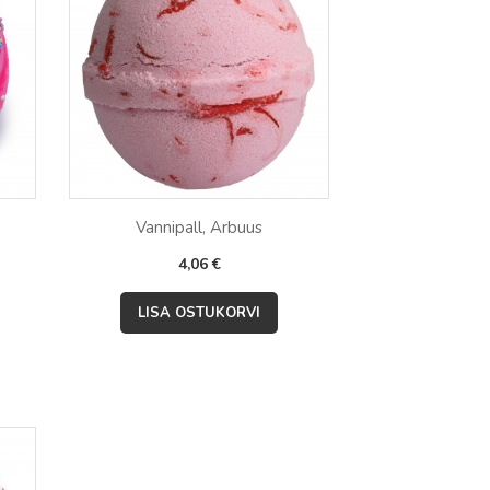
Vannipall, Arbuus
Hind
4,06 €

Kiirvaade
LISA OSTUKORVI