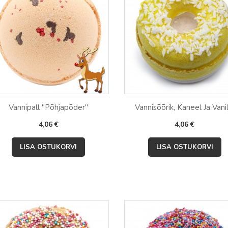
Vannipall "Põhjapõder"
Vannisõõrik, Kaneel Ja Vanil
Hind
Hind
4,06 €
4,06 €


Kiirvaade
Kiirvaade
LISA OSTUKORVI
LISA OSTUKORVI