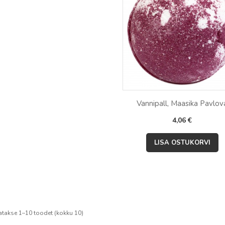
Vannipall, Maasika Pavlov
Hind
4,06 €

Kiirvaade
LISA OSTUKORVI
atakse 1–10 toodet (kokku 10)