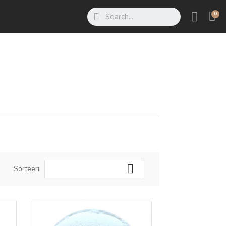

Sorteeri: