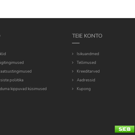
O
TEIE KONTO
klid
Isikuandmed
gitingimused
Tellimused
vaatsustingimused
Kreeditarved
iste poliitika
Aadressid
duma kippuvad küsimused
Kupong