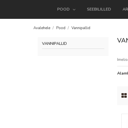
POOD
SEEBILILLED
AR
Avalehele
Pood
Vannipallid
VA
VANNIPALLID
Imeli
Alam