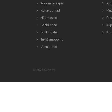
Aroomiteraapia
Arti
Kehakoorijad
Müü
Näomaskid
Pri
Seebilehed
Küps
Suhkruvaha
Kor
Tükkšampoonid
Vannipallid
© 2026 Sugarly