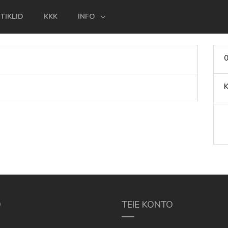
TIKLID
KKK
INFO
0
K
O
TEIE KONTO