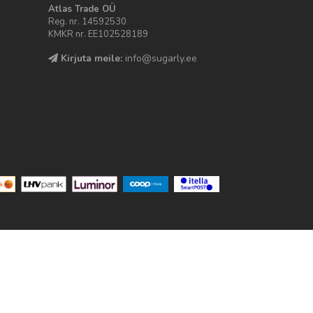
Atlas Trade OÜ
Reg. nr. 14592530
KMKR nr. EE102528189
Kirjuta meile:
info@sugarly.ee