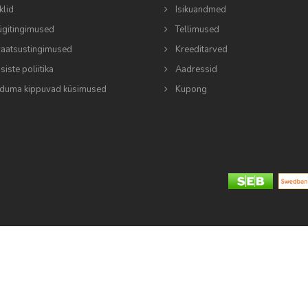
klid
Isikuandmed
gitingimused
Tellimused
vaatsustingimused
Kreeditarved
iste poliitika
Aadressid
duma kippuvad küsimused
Kupong