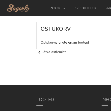
POOD
SEEBILILLED
AR
OSTUKORV
Ostukorvis ei ole enam tooteid
chevron_left
Jätka ostlemist
TOOTED
INF