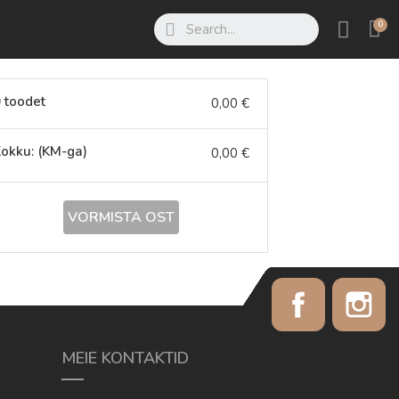
 toodet
0,00 €
okku: (KM-ga)
0,00 €
VORMISTA OST
Facebook
In
MEIE KONTAKTID