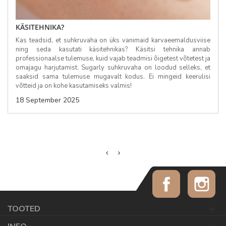
KÄSITEHNIKA?
Kas teadsid, et suhkruvaha on üks vanimaid karvaeemaldusviise
ning seda kasutati käsitehnikas? Käsitsi tehnika annab
professionaalse tulemuse, kuid vajab teadmisi õigetest võtetest ja
omajagu harjutamist. Sugarly suhkruvaha on loodud selleks, et
saaksid sama tulemuse mugavalt kodus. Ei mingeid keerulisi
võtteid ja on kohe kasutamiseks valmis!
18 September 2025
Facebook
Ins
TOOTED
